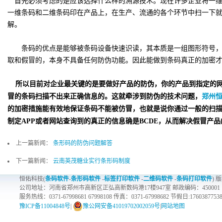
首先必须考虑的是应该选择什么样的溯源技术。现在许多企业将一维
一维条码和二维条码印在产品上，在生产、流通的各个环节中扫一下
解。
条码的优点是能够被条码设备快速识读，其本质是一组图形符号，
取和假冒的，本身不具备任何防伪功能。因此能做到条码真正的加密
所以目前对企业最关键的是要做好产品的防伪，你的产品到指定的网
冒的条码扫描不出来正确信息的。这就牵涉到防伪的技术问题，
郑州
的加密措施能有效地保证条码不能被仿冒，也就是说你通过一般的扫
制定
APP
或者网站查询到的真正的信息确是
BCDE
，从而解决假冒产品
上一篇新闻：
条形码的防伪问题解答
下一篇新闻：
云南英茂糖业实行条形码制度
恒佑科技(
条码软件
-
条形码软件
-
标签打印软件
-
二维码软件
-
条码打印软件
) 
公司地址：河南省郑州市高新区正弘高新数码港17楼947室 邮政编码：450001
服务热线：0371-67998681 67998108 传真：0371-67998682 节假日:1760387753
豫ICP备11004848号
|
豫公网安备41019702002059号
|
网站地图