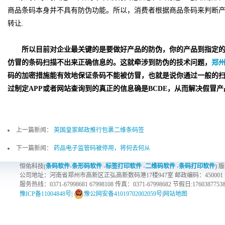
商品条码本身并不具有防伪功能。所以，消费者根据商品条码来判断
转让
.
所以目前对企业最关键的是要做好产品的防伪，你的产品到指定
仿冒的条码扫描不出来正确信息的。这就牵涉到防伪的技术问题，
郑
码的加密措施能有效地保证条码不能被仿冒，也就是说你通过一般的
过制定
APP
或者网站查询到的真正的信息确是
BCDE
，从而解决假冒产
上一篇新闻：
英国皇家邮政推行包裹二维条码签
下一篇新闻：
药品电子监管码被停用，将何去何从
恒佑科技(
条码软件
-
条形码软件
-
标签打印软件
-
二维码软件
-
条码打印软件
) 
公司地址：河南省郑州市高新区正弘高新数码港17楼947室 邮政编码：450001
服务热线：0371-67998681 67998108 传真：0371-67998682 节假日:1760387753
豫ICP备11004848号
|
豫公网安备41019702002059号
|
网站地图