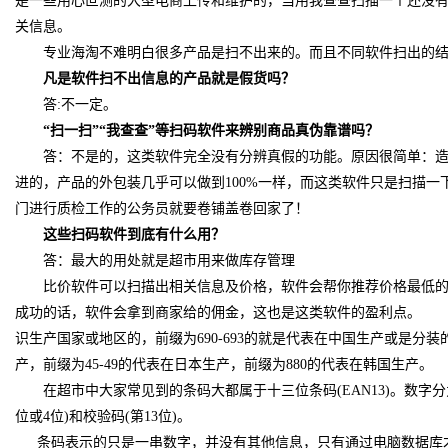
是一些用心叵测的大型电商上传和维护的，当用我查查扫描一个还没
关信息。
专业海淘不难明白很多产品是扫不出来的。而且不同软件扫出的结
凡是软件扫不出信息的产品就是假货吗？
答
:
不一定。
“扫一扫”“我查查”等扫码软件来辨别商品真伪靠谱吗？
答：不是的，这类软件完全没有分辨真假的功能。原因很简单：造
进的，产品的外包装几乎可以做到
100%
一样，而这类软件只是扫描一
门进行质检工作的公务员就要卷铺盖卷回家了！
这些扫码软件到底有什么用？
答：最
大的用处就是超市用来做库存管理
比价软件可以扫描出相关信息及价格，软件会帮你推荐价格最低的
成功的话，软件会拿到商家给的佣金，这也是这类软件的盈利点。
识生产国家或地区的，前缀为
690-693
的就是代表在中国生产或是分装
产，前缀为
45-49
的代表在日本生产，前缀为
880
的代表在韩国生产。
在超市中大家常见到的条码大都属于十三位条码
(EAN13)
。数字分
位或
4
位
)
和校验码
(
第
13
位
)
。
条码表示的只是一串数字，并没有其他信息，只有通过电脑数据库