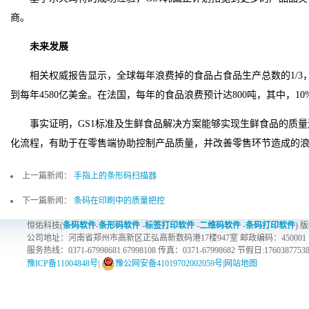
商。
未来发展
相关权威报告显示，全球每年浪费掉的食品占食品生产总数的1/
到每年4580亿美金。在法国，每年的食品浪费预计达800吨，其中，1
事实证明，GS1标准及生鲜食品解决方案能够实现生鲜食品的质
化流程，有助于在零售端协助控制产品质量，并改善零售环节造成的
上一篇新闻：
手指上的条形码扫描器
下一篇新闻：
条码在印刷中的质量把控
恒佑科技(
条码软件
-
条形码软件
-
标签打印软件
-
二维码软件
-
条码打印软件
) 
公司地址：河南省郑州市高新区正弘高新数码港17楼947室 邮政编码：450001
服务热线：0371-67998681 67998108 传真：0371-67998682 节假日:1760387753
豫ICP备11004848号
|
豫公网安备41019702002059号
|
网站地图